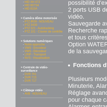
possibilité d'e
-
HID XH 472
-
HID 807S4
2 ports USB de
-
HID 810A
vidéo.
> Caméra dôme motorisée
-
PTZ IR09 - NOUVEAU
Sauvegarde a
-
PTZ 3430
-
PTZ 321 - Autotracking
Recherche rapi
-
PTZ 101 - Clavier de contrôle
et tous critères
> Solutions numériques
Option WATERM
-
Notre approche
-
VWS - Encodeur
de la sauvega
-
VWS - Décodeur
-
LRIP - Transport
-
NVS - Visualisation
Fonctions d
> Centrale de vidéo-
surveillance
-
DVR 761
Plusieurs mod
-
DVR 715
-
DVR 717
Minuterie, Al
> Câblage vidéo
Réglage avanc
-
AVB - NOUVEAU
pour chaque c
Alarmes entran