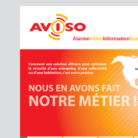
Alarme
Video
Information
Sy