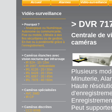
Vidéo-surveillance
> DVR 71
> Pourquoi ?
-
Analogique ou Numérique,
Autonome ou communicante,
Centrale de v
Fixe ou mobile, Utilisée à des
fins sécuritaires ou de gestion,
caméras
En live ou à postériorité grâce à
l’enregistrement,
> Caméras étanches avec
vision nocturne par infrarouge
-
IR 82A - 10 / 15m
-
IR 1687 - Antivandale
-
IRL 6126 - 20 / 30m
Plusieurs mod
-
IRL 6428 - 20 / 35m
-
IRL 6087 - 30 / 45m
Minuterie, Al
-
IRL 7976 - 40 / 60m
Haute résoluti
> Caméras spécialisées
d'enregistreme
-
AVC SWD
-
IR CP
Enregistremen
Peut supporter
> Caméras discrètes
-
CCD 809B